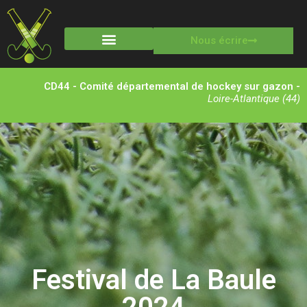
Nous écrire
Stages multisports
CD44 - Comité départemental de hockey sur gazon -
Loire-Atlantique (44)
Festival de La Baule