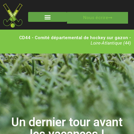
Nous écrire
Stages multisports
CD44 - Comité départemental de hockey sur gazon -
Loire-Atlantique (44)
Un dernier tour avant