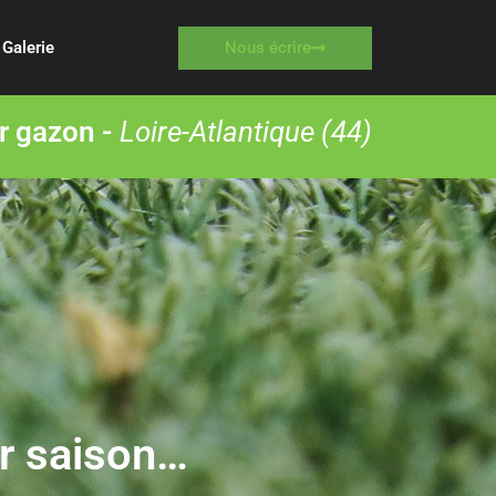
Nous écrire
Galerie
r gazon -
Loire-Atlantique (44)
ur saison…