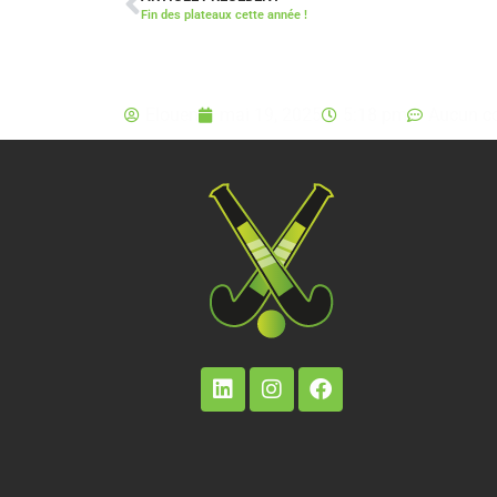
Fin des plateaux cette année !
Elouen
mai 19, 2025
5:18 pm
Aucun c