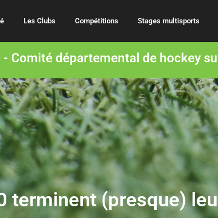
té
Les Clubs
Compétitions
Stages multisports
- Comité départemental de hockey su
 terminent (presque) le