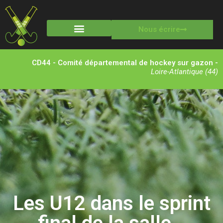
Nous écrire
Stages multisports
CD44 - Comité départemental de hockey sur gazon -
Loire-Atlantique (44)
Les U12 dans le sprint