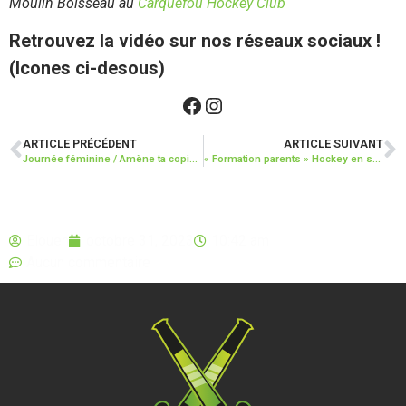
Moulin Boisseau au
Carquefou Hockey Club
Retrouvez la vidéo sur nos réseaux sociaux !
(Icones ci-desous)
ARTICLE PRÉCÉDENT
ARTICLE SUIVANT
Journée féminine / Amène ta copine – Salle 2023 – 25/11/2023
« Formation parents » Hockey en salle : arbitrage, tactiques et coaching
Elouen
octobre 31, 2023
10:42 am
Aucun commentaire