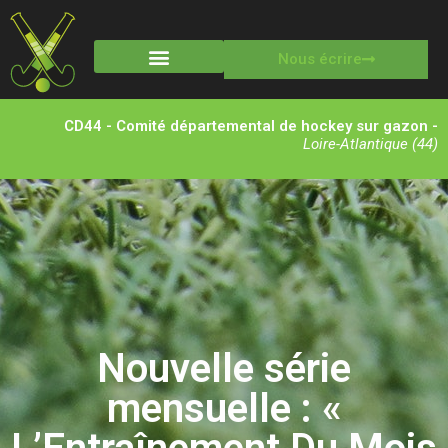
Nous écrire
Stages multisports
CD44 - Comité départemental de hockey sur gazon -
Loire-Atlantique (44)
Nouvelle série
mensuelle : «