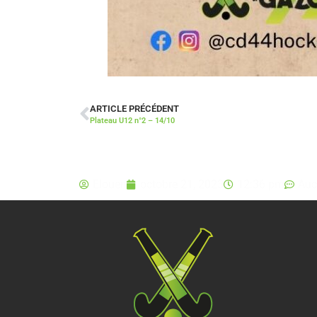
ARTICLE PRÉCÉDENT
Plateau U12 n°2 – 14/10
Elouen
octobre 21, 2023
12:36 pm
Auc