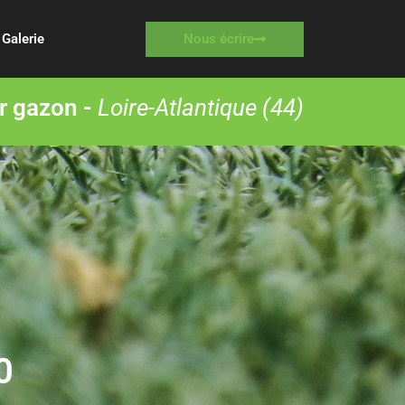
Nous écrire
Galerie
r gazon -
Loire-Atlantique (44)
0