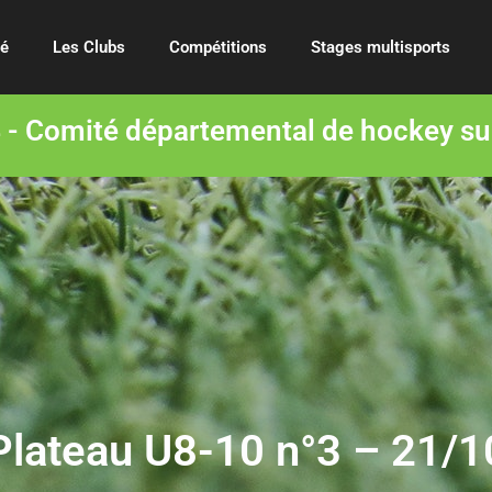
té
Les Clubs
Compétitions
Stages multisports
- Comité départemental de hockey su
Plateau U8-10 n°3 – 21/1