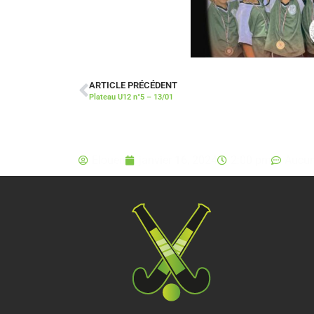
ARTICLE PRÉCÉDENT
Plateau U12 n°5 – 13/01
Elouen
janvier 16, 2024
2:00 pm
Aucun