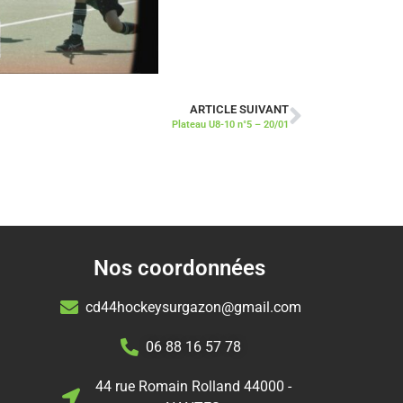
ARTICLE SUIVANT
Plateau U8-10 n°5 – 20/01
Nos coordonnées
cd44hockeysurgazon@gmail.com
06 88 16 57 78
44 rue Romain Rolland 44000 -