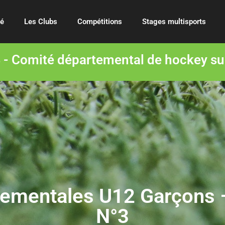
té
Les Clubs
Compétitions
Stages multisports
- Comité départemental de hockey su
rtementales U12 Garçons
N°3